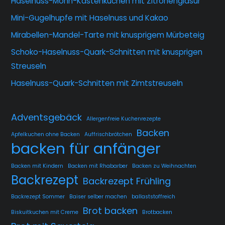
Haselnuss-Mohn-Kastenkuchen mit Zitronenglasur
Mini-Gugelhupfe mit Haselnuss und Kakao
Mirabellen-Mandel-Tarte mit knusprigem Mürbeteig
Schoko-Haselnuss-Quark-Schnitten mit knusprigen
Streuseln
Haselnuss-Quark-Schnitten mit Zimtstreuseln
Adventsgebäck
Allergenfreie Kuchenrezepte
Backen
Apfelkuchen ohne Backen
Auffrischbrötchen
backen für anfänger
Backen mit Kindern
Backen mit Rhabarber
Backen zu Weihnachten
Backrezept
Backrezept Frühling
Backrezept Sommer
Baiser selber machen
ballaststoffreich
Brot backen
Biskuitkuchen mit Creme
Brotbacken