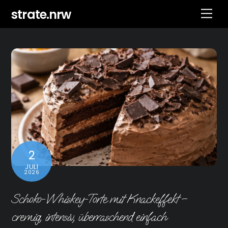
Skip
strate.nrw
Men
to
content
2
JULI
2026
Schoko-Whiskey-Torte mit Knackeffekt –
cremig, intensiv, überraschend einfach