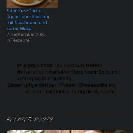
Esterházy-Torte:
Ungarischer Klassiker
mit Nussböden und
zarter Glasur
7. September 2025
In "Rezepte"
Knusprige Smashed Potatoes treffen
Wintersalat – Kartoffel-Rosenkohl-Salat mit
cremigem Dill-Dressing
Dieser luftige Airfryer-Protein-Cheesecake mit
Zitrone ist schneller fertig, als du denkst
RELATED POSTS