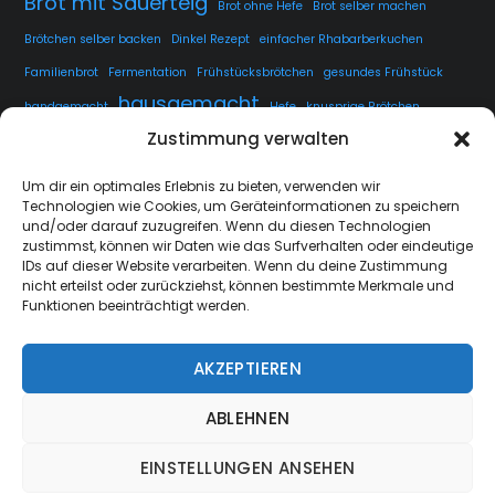
Brot mit Sauerteig
Brot ohne Hefe
Brot selber machen
Brötchen selber backen
Dinkel Rezept
einfacher Rhabarberkuchen
Familienbrot
Fermentation
Frühstücksbrötchen
gesundes Frühstück
hausgemacht
handgemacht
Hefe
knusprige Brötchen
Zustimmung verwalten
knusprige Kruste
kuchen
lange Teigführung
Langzeitführung
Sauerteig
rustikales Brot
luftige Krume
Rezept
Um dir ein optimales Erlebnis zu bieten, verwenden wir
Technologien wie Cookies, um Geräteinformationen zu speichern
Sauerteig fermentieren
Sauerteig Rezept
selbstgemacht
Sesam
und/oder darauf zuzugreifen. Wenn du diesen Technologien
Weissbrot
Übernachtgare
zustimmst, können wir Daten wie das Surfverhalten oder eindeutige
IDs auf dieser Website verarbeiten. Wenn du deine Zustimmung
nicht erteilst oder zurückziehst, können bestimmte Merkmale und
Funktionen beeinträchtigt werden.
AKZEPTIEREN
strate.nrw
Back
ABLEHNEN
To
Top
EINSTELLUNGEN ANSEHEN