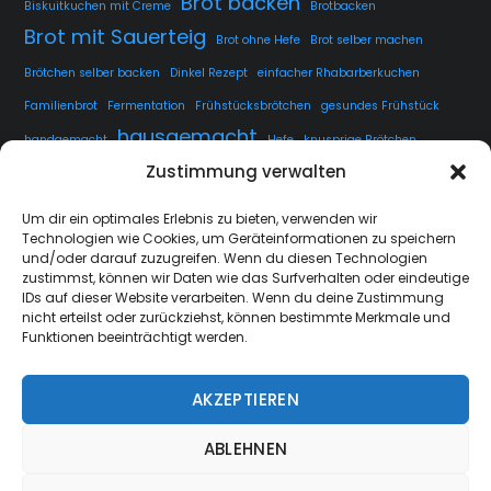
Brot backen
Biskuitkuchen mit Creme
Brotbacken
Brot mit Sauerteig
Brot ohne Hefe
Brot selber machen
Brötchen selber backen
Dinkel Rezept
einfacher Rhabarberkuchen
Familienbrot
Fermentation
Frühstücksbrötchen
gesundes Frühstück
hausgemacht
handgemacht
Hefe
knusprige Brötchen
Zustimmung verwalten
knusprige Kruste
kuchen
lange Teigführung
Langzeitführung
Sauerteig
rustikales Brot
luftige Krume
Rezept
Um dir ein optimales Erlebnis zu bieten, verwenden wir
Technologien wie Cookies, um Geräteinformationen zu speichern
Sauerteig fermentieren
Sauerteig Rezept
selbstgemacht
Sesam
und/oder darauf zuzugreifen. Wenn du diesen Technologien
Weissbrot
Übernachtgare
zustimmst, können wir Daten wie das Surfverhalten oder eindeutige
IDs auf dieser Website verarbeiten. Wenn du deine Zustimmung
nicht erteilst oder zurückziehst, können bestimmte Merkmale und
Funktionen beeinträchtigt werden.
AKZEPTIEREN
strate.nrw
Back
ABLEHNEN
To