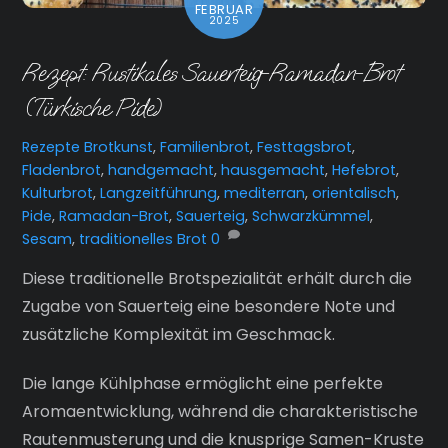
FEBRUAR
2025
Rezept: Rustikales Sauerteig-Ramadan-Brot
(Türkische Pide)
Rezepte
Brotkunst
,
Familienbrot
,
Festtagsbrot
,
Fladenbrot
,
handgemacht
,
hausgemacht
,
Hefebrot
,
Kulturbrot
,
Langzeitführung
,
mediterran
,
orientalisch
,
Pide
,
Ramadan-Brot
,
Sauerteig
,
Schwarzkümmel
,
Sesam
,
traditionelles Brot
0
Diese traditionelle Brotspezialität erhält durch die
Zugabe von Sauerteig eine besondere Note und
zusätzliche Komplexität im Geschmack.
Die lange Kühlphase ermöglicht eine perfekte
Aromaentwicklung, während die charakteristische
Rautenmusterung und die knusprige Samen-Kruste