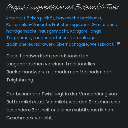
Rezept: Laugenbrötchen mit Buttermilch-Twist
Rezepte
Bäckerqualität
,
bayerische Backkunst
,
Buttermilch-Variante
,
Frühstücksgebäck
,
Grundsauer
,
handgemacht
,
hausgemacht
,
Kaltgare
,
lange
Teigführung
,
Laugenbrötchen
,
Natronlauge
,
traditionelles Handwerk
,
Übernachtgare
,
Weissbrot
0
Diese handwerklich perfektionierten
Laugenbrötchen vereinen traditionelles
Bäckerhandwerk mit modernen Methoden der
Teigführung.
Der besondere Twist liegt in der Verwendung von
Buttermilch statt Vollmilch, was den Brötchen eine
besondere Zartheit und einen subtil säuerlichen
Geschmack verleiht.