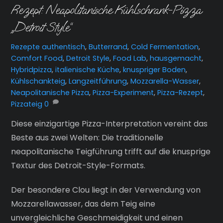
Rezept: Neapolitanische Kühlschrank-Pizza
„Detroit Style“
Rezepte
authentisch
,
Butterrand
,
Cold Fermentation
,
Comfort Food
,
Detroit Style
,
Food Lab
,
hausgemacht
,
Hybridpizza
,
italienische Küche
,
knuspriger Boden
,
Kühlschankteig
,
Langzeitführung
,
Mozzarella-Wasser
,
Neapolitanische Pizza
,
Pizza-Experiment
,
Pizza-Rezept
,
Pizzateig
0
Diese einzigartige Pizza-Interpretation vereint das
Beste aus zwei Welten: Die traditionelle
neapolitanische Teigführung trifft auf die knusprige
Textur des Detroit-Style-Formats.
Der besondere Clou liegt in der Verwendung von
Mozzarellawasser, das dem Teig eine
unvergleichliche Geschmeidigkeit und einen