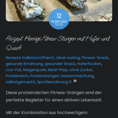
12
FEBRUAR
2025
Rezept: Kernige Fitness-Stangen mit Hafer und
Quark
Rezepte
ballaststoffreich
,
clean eating
,
Fitness-Snack
,
gesunde Ernährung
,
gesunder Snack
,
Haferflocken
,
Low-Fat
,
Magerquark
,
Meal-Prep
,
ohne Zucker
,
Proteinreich
,
Proteinstangen
,
Saatenmischung
,
selbstgemacht
,
Sportlernahrung
0
Diese proteinreichen Fitness-Stangen sind der
perfekte Begleiter für einen aktiven Lebensstil.
Mit der Kombination aus hochwertigem