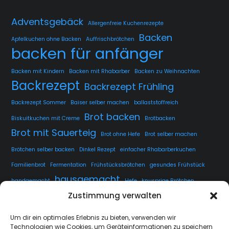
Adventsgebäck
Allergenfreie Kuchenrezepte
Backen
Apfelkuchen ohne Backen
Auffrischbrötchen
backen für anfänger
Backen mit Kindern
Backen mit Rhabarber
Backen zu Weihnachten
Backrezept
Backrezept Frühling
Backrezept Sommer
Baiser selber machen
ballaststoffreich
Brot backen
Biskuitkuchen mit Creme
Brotbacken
Brot mit Sauerteig
Brot ohne Hefe
Brot selber machen
Brötchen selber backen
Dinkel Rezept
einfacher Rhabarberkuchen
Familienbrot
Fermentation
Frühstücksbrötchen
gesundes Frühstück
hausgemacht
handgemacht
Hefe
knusprige Brötchen
Zustimmung verwalten
knusprige Kruste
kuchen
lange Teigführung
Langzeitführung
Sauerteig
rustikales Brot
luftige Krume
Rezept
Um dir ein optimales Erlebnis zu bieten, verwenden wir
Technologien wie Cookies, um Geräteinformationen zu speichern
Sauerteig fermentieren
Sauerteig Rezept
selbstgemacht
Sesam