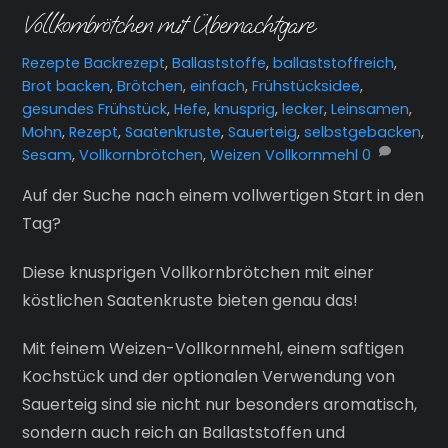
Vollkornbrötchen mit Übernachtgare
Rezepte
Backrezept
,
Ballaststoffe
,
ballaststoffreich
,
Brot backen
,
Brötchen
,
einfach
,
Frühstücksidee
,
gesundes Frühstück
,
Hefe
,
knusprig
,
lecker
,
Leinsamen
,
Mohn
,
Rezept
,
Saatenkruste
,
Sauerteig
,
selbstgebacken
,
Sesam
,
Vollkornbrötchen
,
Weizen Vollkornmehl
0
Auf der Suche nach einem vollwertigen Start in den
Tag?
Diese knusprigen Vollkornbrötchen mit einer
köstlichen Saatenkruste bieten genau das!
Mit feinem Weizen-Vollkornmehl, einem saftigen
Kochstück und der optionalen Verwendung von
Sauerteig sind sie nicht nur besonders aromatisch,
sondern auch reich an Ballaststoffen und