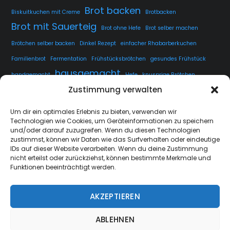
Brot backen
Biskuitkuchen mit Creme
Brotbacken
Brot mit Sauerteig
Brot ohne Hefe
Brot selber machen
Brötchen selber backen
Dinkel Rezept
einfacher Rhabarberkuchen
Familienbrot
Fermentation
Frühstücksbrötchen
gesundes Frühstück
hausgemacht
handgemacht
Hefe
knusprige Brötchen
Zustimmung verwalten
knusprige Kruste
kuchen
lange Teigführung
Langzeitführung
Sauerteig
rustikales Brot
luftige Krume
Rezept
Um dir ein optimales Erlebnis zu bieten, verwenden wir
Technologien wie Cookies, um Geräteinformationen zu speichern
Sauerteig fermentieren
Sauerteig Rezept
selbstgemacht
Sesam
und/oder darauf zuzugreifen. Wenn du diesen Technologien
Weissbrot
Übernachtgare
zustimmst, können wir Daten wie das Surfverhalten oder eindeutige
IDs auf dieser Website verarbeiten. Wenn du deine Zustimmung
nicht erteilst oder zurückziehst, können bestimmte Merkmale und
Funktionen beeinträchtigt werden.
AKZEPTIEREN
strate.nrw
Back
ABLEHNEN
To