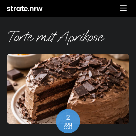
Skip
strate.nrw
Men
to
content
Torte mit Aprikose
2
JULI
2026