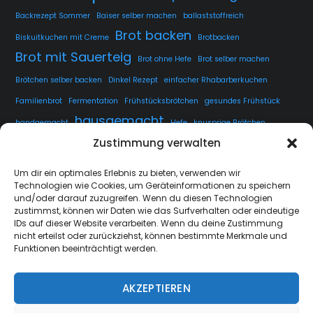
Backrezept Sommer
Baiser selber machen
ballaststoffreich
Brot backen
Biskuitkuchen mit Creme
Brotbacken
Brot mit Sauerteig
Brot ohne Hefe
Brot selber machen
Brötchen selber backen
Dinkel Rezept
einfacher Rhabarberkuchen
Familienbrot
Fermentation
Frühstücksbrötchen
gesundes Frühstück
hausgemacht
handgemacht
Hefe
knusprige Brötchen
Zustimmung verwalten
knusprige Kruste
kuchen
lange Teigführung
Langzeitführung
Sauerteig
rustikales Brot
luftige Krume
Rezept
Um dir ein optimales Erlebnis zu bieten, verwenden wir
Technologien wie Cookies, um Geräteinformationen zu speichern
Sauerteig fermentieren
Sauerteig Rezept
selbstgemacht
Sesam
und/oder darauf zuzugreifen. Wenn du diesen Technologien
Weissbrot
Übernachtgare
zustimmst, können wir Daten wie das Surfverhalten oder eindeutige
IDs auf dieser Website verarbeiten. Wenn du deine Zustimmung
nicht erteilst oder zurückziehst, können bestimmte Merkmale und
Funktionen beeinträchtigt werden.
AKZEPTIEREN
strate.nrw
Back