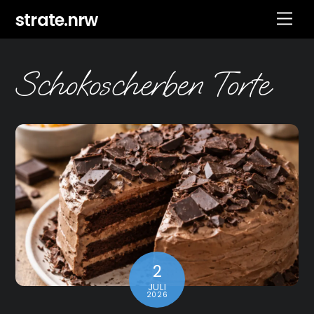
Skip
strate.nrw
Men
to
content
Schokoscherben Torte
2
JULI
2026