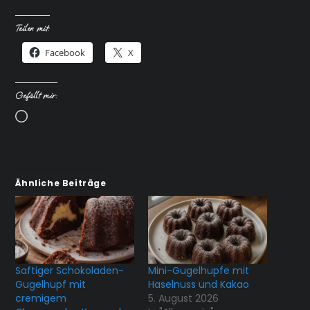
Teilen mit:
Facebook
X
Gefällt mir:
Wird
geladen …
Ähnliche Beiträge
Saftiger Schokoladen-
Mini-Gugelhupfe mit
Gugelhupf mit
Haselnuss und Kakao
cremigem
5. August 2026