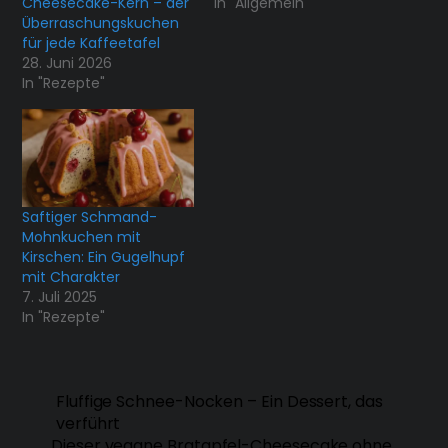
Cheesecake-Kern – der
In "Allgemein"
Überraschungskuchen
für jede Kaffeetafel
28. Juni 2026
In "Rezepte"
Saftiger Schmand-
Mohnkuchen mit
Kirschen: Ein Gugelhupf
mit Charakter
7. Juli 2025
In "Rezepte"
Fluffige Schnee-Nocken – Ein Dessert, das
verführt
Dieser vegane Bratapfel-Cheesecake ohne