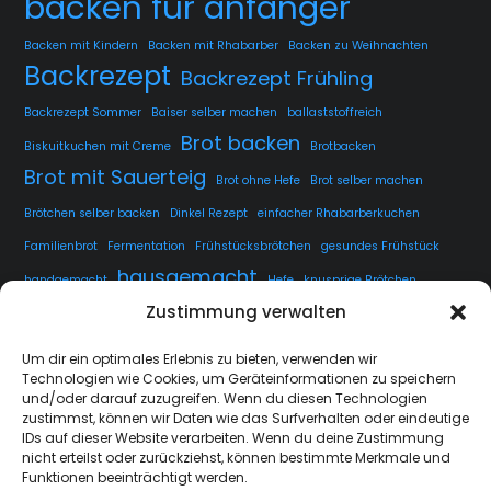
backen für anfänger
Backen mit Kindern
Backen mit Rhabarber
Backen zu Weihnachten
Backrezept
Backrezept Frühling
Backrezept Sommer
Baiser selber machen
ballaststoffreich
Brot backen
Biskuitkuchen mit Creme
Brotbacken
Brot mit Sauerteig
Brot ohne Hefe
Brot selber machen
Brötchen selber backen
Dinkel Rezept
einfacher Rhabarberkuchen
Familienbrot
Fermentation
Frühstücksbrötchen
gesundes Frühstück
hausgemacht
handgemacht
Hefe
knusprige Brötchen
Zustimmung verwalten
knusprige Kruste
kuchen
lange Teigführung
Langzeitführung
Sauerteig
rustikales Brot
luftige Krume
Rezept
Um dir ein optimales Erlebnis zu bieten, verwenden wir
Technologien wie Cookies, um Geräteinformationen zu speichern
Sauerteig fermentieren
Sauerteig Rezept
selbstgemacht
Sesam
und/oder darauf zuzugreifen. Wenn du diesen Technologien
Weissbrot
Übernachtgare
zustimmst, können wir Daten wie das Surfverhalten oder eindeutige
IDs auf dieser Website verarbeiten. Wenn du deine Zustimmung
nicht erteilst oder zurückziehst, können bestimmte Merkmale und
Funktionen beeinträchtigt werden.