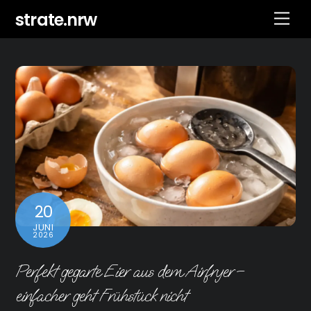
Skip
strate.nrw
Men
to
content
20
JUNI
2026
Perfekt gegarte Eier aus dem Airfryer –
einfacher geht Frühstück nicht