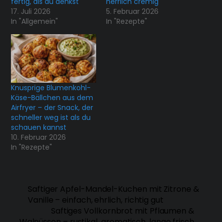
fertig, als du denkst
herrlich cremig
17. Juli 2026
5. Februar 2026
In "Allgemein"
In "Rezepte"
Knusprige Blumenkohl-
Käse-Bällchen aus dem
Airfryer – der Snack, der
schneller weg ist als du
schauen kannst
10. Februar 2026
In "Rezepte"
Saftiger Apfel-Mandel-Kuchen mit Zitrone &
Vanille – einfach, ehrlich, richtig gut
Saftiges Vollkornbrot mit Pflaumen &
Walnüssen – rustikal, aromatisch, lange frisch