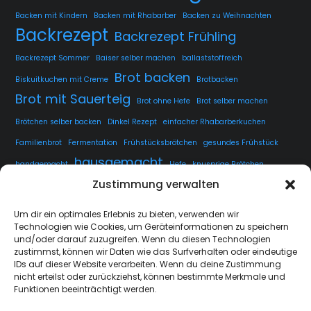
Backen mit Kindern
Backen mit Rhabarber
Backen zu Weihnachten
Backrezept
Backrezept Frühling
Backrezept Sommer
Baiser selber machen
ballaststoffreich
Brot backen
Biskuitkuchen mit Creme
Brotbacken
Brot mit Sauerteig
Brot ohne Hefe
Brot selber machen
Brötchen selber backen
Dinkel Rezept
einfacher Rhabarberkuchen
Familienbrot
Fermentation
Frühstücksbrötchen
gesundes Frühstück
hausgemacht
handgemacht
Hefe
knusprige Brötchen
Zustimmung verwalten
knusprige Kruste
kuchen
lange Teigführung
Langzeitführung
Sauerteig
rustikales Brot
luftige Krume
Rezept
Um dir ein optimales Erlebnis zu bieten, verwenden wir
Technologien wie Cookies, um Geräteinformationen zu speichern
Sauerteig fermentieren
Sauerteig Rezept
selbstgemacht
Sesam
und/oder darauf zuzugreifen. Wenn du diesen Technologien
Weissbrot
Übernachtgare
zustimmst, können wir Daten wie das Surfverhalten oder eindeutige
IDs auf dieser Website verarbeiten. Wenn du deine Zustimmung
nicht erteilst oder zurückziehst, können bestimmte Merkmale und
Funktionen beeinträchtigt werden.