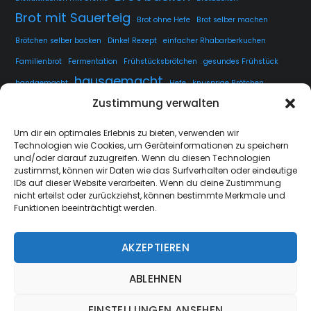
Brot mit Sauerteig
Brot ohne Hefe
Brot selber machen
Brötchen selber backen
Dinkel Rezept
einfacher Rhabarberkuchen
Familienbrot
Fermentation
Frühstücksbrötchen
gesundes Frühstück
hausgemacht
handgemacht
Hefe
knusprige Brötchen
Zustimmung verwalten
knusprige Kruste
kuchen
lange Teigführung
Langzeitführung
Sauerteig
rustikales Brot
luftige Krume
Rezept
Um dir ein optimales Erlebnis zu bieten, verwenden wir
Technologien wie Cookies, um Geräteinformationen zu speichern
Sauerteig fermentieren
Sauerteig Rezept
selbstgemacht
Sesam
und/oder darauf zuzugreifen. Wenn du diesen Technologien
Weissbrot
Übernachtgare
zustimmst, können wir Daten wie das Surfverhalten oder eindeutige
IDs auf dieser Website verarbeiten. Wenn du deine Zustimmung
nicht erteilst oder zurückziehst, können bestimmte Merkmale und
Funktionen beeinträchtigt werden.
AKZEPTIEREN
strate.nrw
Back
ABLEHNEN
To
Top
EINSTELLUNGEN ANSEHEN