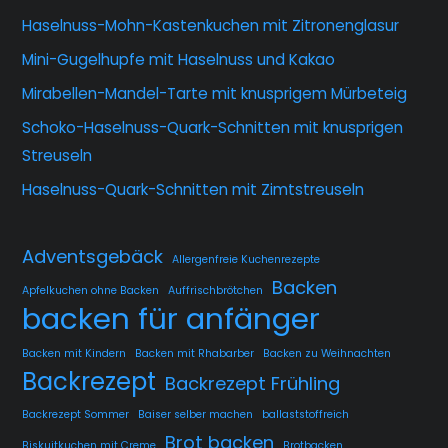
Haselnuss-Mohn-Kastenkuchen mit Zitronenglasur
Mini-Gugelhupfe mit Haselnuss und Kakao
Mirabellen-Mandel-Tarte mit knusprigem Mürbeteig
Schoko-Haselnuss-Quark-Schnitten mit knusprigen
Streuseln
Haselnuss-Quark-Schnitten mit Zimtstreuseln
Adventsgebäck
Allergenfreie Kuchenrezepte
Backen
Apfelkuchen ohne Backen
Auffrischbrötchen
backen für anfänger
Backen mit Kindern
Backen mit Rhabarber
Backen zu Weihnachten
Backrezept
Backrezept Frühling
Backrezept Sommer
Baiser selber machen
ballaststoffreich
Brot backen
Biskuitkuchen mit Creme
Brotbacken