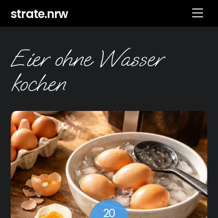
Skip
strate.nrw
Men
to
content
Eier ohne Wasser
kochen
20