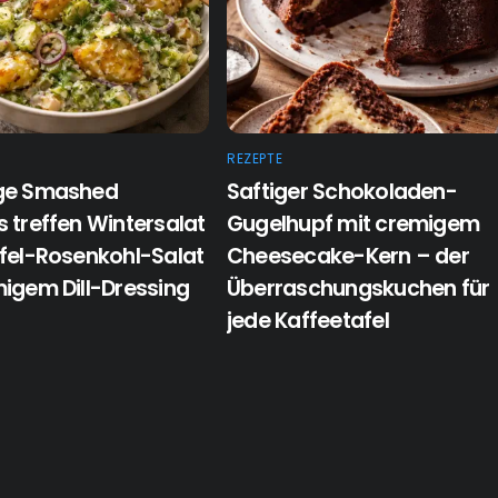
REZEPTE
ge Smashed
Saftiger Schokoladen-
 treffen Wintersalat
Gugelhupf mit cremigem
ffel-Rosenkohl-Salat
Cheesecake-Kern – der
igem Dill-Dressing
Überraschungskuchen für
jede Kaffeetafel