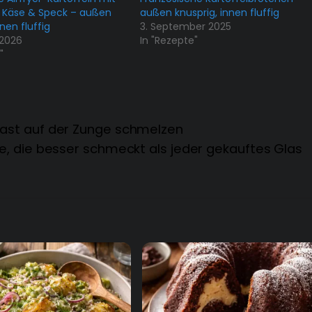
 Käse & Speck – außen
außen knusprig, innen fluffig
nnen fluffig
3. September 2025
 2026
In "Rezepte"
"
fast auf der Zunge schmelzen
 die besser schmeckt als jeder gekauftes Glas