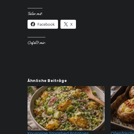
Teilen mit:
Facebook
X
Gefällt mir:
Ähnliche Beiträge
Knusprige Smashed Potatoes
Ofenfrische