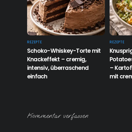
REZEPTE
REZEPTE
Schoko-Whiskey-Torte mit
Knuspri
Knackeffekt – cremig,
Potatoes
intensiv, überraschend
– Karto
einfach
mit crem
Kommentar verfassen