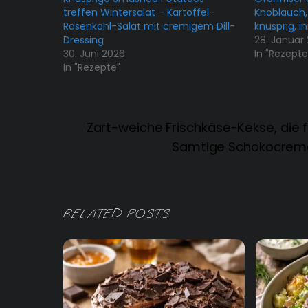
treffen Wintersalat – Kartoffel-
Knoblauch,
Rosenkohl-Salat mit cremigem Dill-
knusprig, i
Dressing
28. Januar
30. Juni 2026
In "Rezepte
In "Rezepte"
Zart-weiche Frischkäse-Kekse, die 
Samtige Schokocreme,
RELATED POSTS