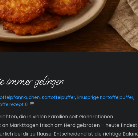
ie immer gelingen
toffelpfannkuchen
,
Kartoffelpuffer
,
knusprige Kartoffelpuffer
,
offelrezept
0
chten, die in vielen Familien seit Generationen
 an Markttagen frisch am Herd gebraten – heute findest
lich bei dir zu Hause. Entscheidend ist die richtige Balan