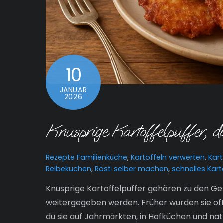
10
JANUAR
2026
Knusprige Kartoffelpuffer, d
Rezepte
Familienküche
,
Kartoffeln verwerten
,
Kar
Reibekuchen
,
Rösti selber machen
,
schnelles Kart
Knusprige Kartoffelpuffer gehören zu den Geri
weitergegeben werden. Früher wurden sie oft
du sie auf Jahrmärkten, in Hofküchen und natür