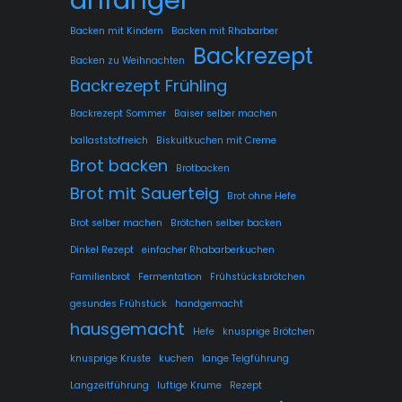
Backen mit Kindern
Backen mit Rhabarber
Backrezept
Backen zu Weihnachten
Backrezept Frühling
Backrezept Sommer
Baiser selber machen
ballaststoffreich
Biskuitkuchen mit Creme
Brot backen
Brotbacken
Brot mit Sauerteig
Brot ohne Hefe
Brot selber machen
Brötchen selber backen
Dinkel Rezept
einfacher Rhabarberkuchen
Familienbrot
Fermentation
Frühstücksbrötchen
gesundes Frühstück
handgemacht
hausgemacht
Hefe
knusprige Brötchen
knusprige Kruste
kuchen
lange Teigführung
Langzeitführung
luftige Krume
Rezept