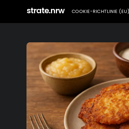
Skip
strate.nrw
COOKIE-RICHTLINIE (EU
to
content