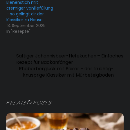
Bienenstich mit
cremiger Vanillefüllung
– so gelingt dir der
Klassiker zu Hause
13. September 2025
In "Rezepte"
Saftiger Johannisbeer-Hefekuchen – Einfaches
Rezept für Backanfänger
Rhabarberglück mit Baiser – der fruchtig-
knusprige Klassiker mit Mürbeteigboden
RELATED POSTS