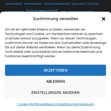
Familienbrot
Fermentation
Frühstücksbrötchen
gesundes Frühstück
hausgemacht
handgemacht
Hefe
knusprige Brötchen
Zustimmung verwalten
knusprige Kruste
kuchen
lange Teigführung
Langzeitführung
Sauerteig
rustikales Brot
luftige Krume
Rezept
Um dir ein optimales Erlebnis zu bieten, verwenden wir
Technologien wie Cookies, um Geräteinformationen zu speichern
Sauerteig fermentieren
Sauerteig Rezept
selbstgemacht
Sesam
und/oder darauf zuzugreifen. Wenn du diesen Technologien
Weissbrot
Übernachtgare
zustimmst, können wir Daten wie das Surfverhalten oder eindeutige
IDs auf dieser Website verarbeiten. Wenn du deine Zustimmung
nicht erteilst oder zurückziehst, können bestimmte Merkmale und
Funktionen beeinträchtigt werden.
AKZEPTIEREN
strate.nrw
Back
ABLEHNEN
To
Top
EINSTELLUNGEN ANSEHEN
Cookie-Richtlinie
Datenschutzerklärung
Impressum