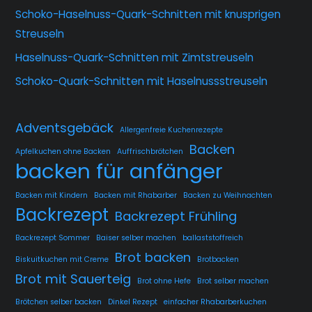
Schoko-Haselnuss-Quark-Schnitten mit knusprigen
Streuseln
Haselnuss-Quark-Schnitten mit Zimtstreuseln
Schoko-Quark-Schnitten mit Haselnussstreuseln
Adventsgebäck
Allergenfreie Kuchenrezepte
Backen
Apfelkuchen ohne Backen
Auffrischbrötchen
backen für anfänger
Backen mit Kindern
Backen mit Rhabarber
Backen zu Weihnachten
Backrezept
Backrezept Frühling
Backrezept Sommer
Baiser selber machen
ballaststoffreich
Brot backen
Biskuitkuchen mit Creme
Brotbacken
Brot mit Sauerteig
Brot ohne Hefe
Brot selber machen
Brötchen selber backen
Dinkel Rezept
einfacher Rhabarberkuchen