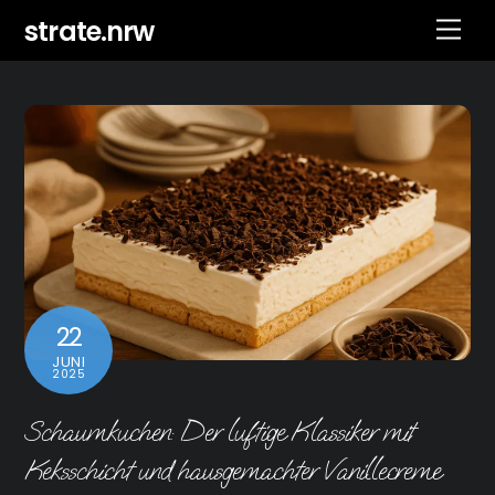
Skip
strate.nrw
Men
to
content
22
JUNI
2025
Schaumkuchen: Der luftige Klassiker mit
Keksschicht und hausgemachter Vanillecreme