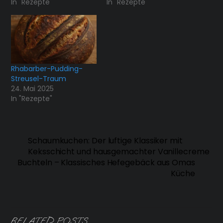
In "Rezepte"
In "Rezepte"
Rhabarber-Pudding-
Streusel-Traum
24. Mai 2025
In "Rezepte"
Schaumkuchen: Der luftige Klassiker mit
Keksschicht und hausgemachter Vanillecreme
Buchteln – Klassisches Hefegebäck aus Omas
Küche
RELATED POSTS