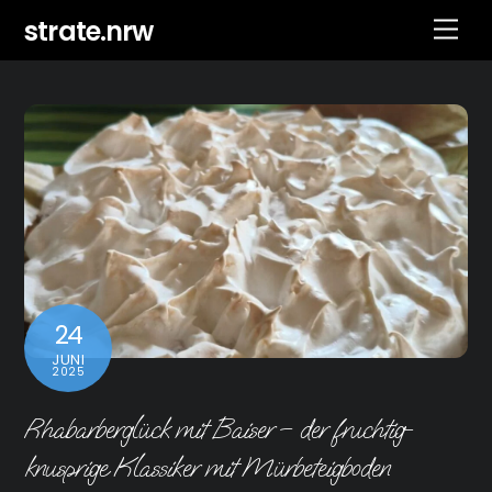
Skip
strate.nrw
Men
to
content
24
JUNI
2025
Rhabarberglück mit Baiser – der fruchtig-
knusprige Klassiker mit Mürbeteigboden