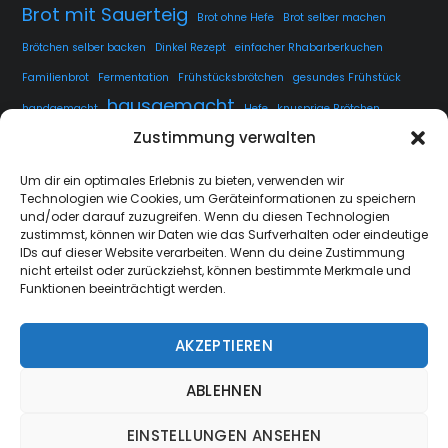
Brot mit Sauerteig
Brot ohne Hefe
Brot selber machen
Brötchen selber backen
Dinkel Rezept
einfacher Rhabarberkuchen
Familienbrot
Fermentation
Frühstücksbrötchen
gesundes Frühstück
hausgemacht
handgemacht
Hefe
knusprige Brötchen
Zustimmung verwalten
knusprige Kruste
kuchen
lange Teigführung
Langzeitführung
Sauerteig
rustikales Brot
luftige Krume
Rezept
Um dir ein optimales Erlebnis zu bieten, verwenden wir
Technologien wie Cookies, um Geräteinformationen zu speichern
Sauerteig fermentieren
Sauerteig Rezept
selbstgemacht
Sesam
und/oder darauf zuzugreifen. Wenn du diesen Technologien
Weissbrot
Übernachtgare
zustimmst, können wir Daten wie das Surfverhalten oder eindeutige
IDs auf dieser Website verarbeiten. Wenn du deine Zustimmung
nicht erteilst oder zurückziehst, können bestimmte Merkmale und
Funktionen beeinträchtigt werden.
AKZEPTIEREN
strate.nrw
Back
ABLEHNEN
To
Top
EINSTELLUNGEN ANSEHEN