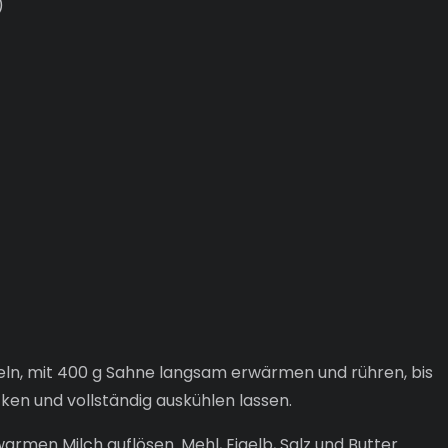
)
ln, mit 400 g Sahne langsam erwärmen und rühren, bis
cken und vollständig auskühlen lassen.
armen Milch auflösen. Mehl, Eigelb, Salz und Butter