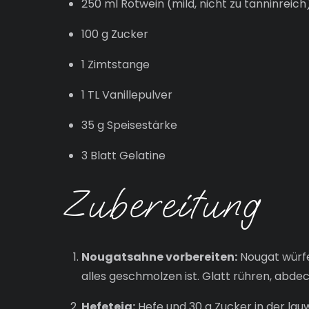
250 ml Rotwein (mild, nicht zu tanninreich
100 g Zucker
1 Zimtstange
1 TL Vanillepulver
35 g Speisestärke
3 Blatt Gelatine
Zubereitung
Nougatsahne vorbereiten:
Nougat würfe
alles geschmolzen ist. Glatt rühren, abde
Hefeteig:
Hefe und 30 g Zucker in der lauw