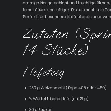
cremige Nougatschicht und fruchtige Birnen, 
feiner Säure und luftiger Textur macht die T
Perfekt für besondere Kaffeetafeln oder wenn
Zutaten (Spri
14 Stücke)
Hefeteig
230 g Weizenmehl (Type 405 oder 480)
½ Würfel frische Hefe (ca. 21 g)
30 g Zucker