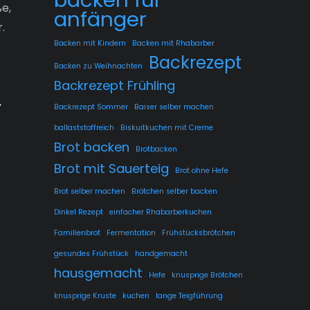
ße,
anfänger
.
Backen mit Kindern
Backen mit Rhabarber
Backrezept
Backen zu Weihnachten
.
Backrezept Frühling
Backrezept Sommer
Baiser selber machen
ballaststoffreich
Biskuitkuchen mit Creme
Brot backen
Brotbacken
Brot mit Sauerteig
Brot ohne Hefe
Brot selber machen
Brötchen selber backen
Dinkel Rezept
einfacher Rhabarberkuchen
Familienbrot
Fermentation
Frühstücksbrötchen
gesundes Frühstück
handgemacht
hausgemacht
Hefe
knusprige Brötchen
knusprige Kruste
kuchen
lange Teigführung