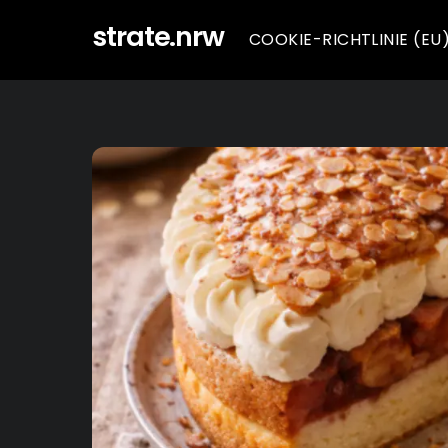
Skip
strate.nrw
COOKIE-RICHTLINIE (EU
to
content