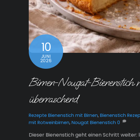
10
JUNI
2026
Birnen-Nougat-Bienenstich mi
überraschend
Rezepte
Bienenstich mit Birnen
,
Bienenstich Reze
mit Rotweinbirnen
,
Nougat Bienenstich
0
Dieser Bienenstich geht einen Schritt weiter: