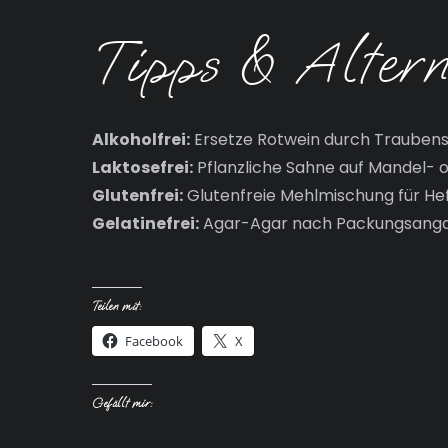
Tipps & Altern
Alkoholfrei:
Ersetze Rotwein durch Traubensaf
Laktosefrei:
Pflanzliche Sahne auf Mandel- o
Glutenfrei:
Glutenfreie Mehlmischung für Hef
Gelatinefrei:
Agar-Agar nach Packungsanga
Teilen mit:
Facebook
X
Gefällt mir: