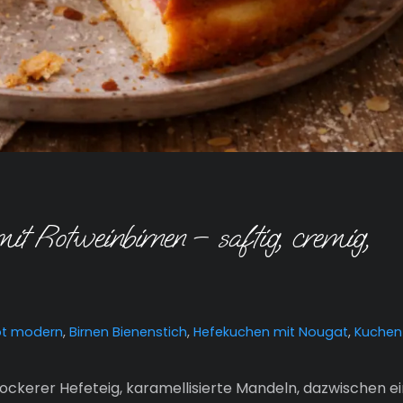
t Rotweinbirnen – saftig, cremig,
pt modern
,
Birnen Bienenstich
,
Hefekuchen mit Nougat
,
Kuchen
 lockerer Hefeteig, karamellisierte Mandeln, dazwischen e