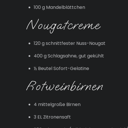
100 g Mandelblättchen
Nougatcreme
120 g schnittfester Nuss-Nougat
400 g Schlagsahne, gut gekühlt
½ Beutel Sofort-Gelatine
Rotweinbirnen
4 mittelgroße Birnen
3 EL Zitronensaft