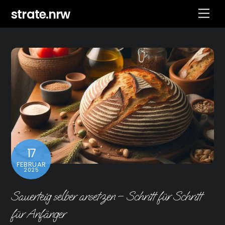
Skip
strate.nrw
Men
to
content
17
FEBRUAR
2025
Sauerteig selber ansetzen – Schritt für Schritt
für Anfänger