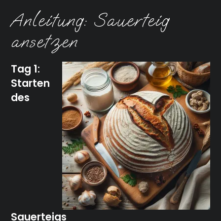
Anleitung: Sauerteig
ansetzen
Tag 1:
Starten
des
Sauerteigs