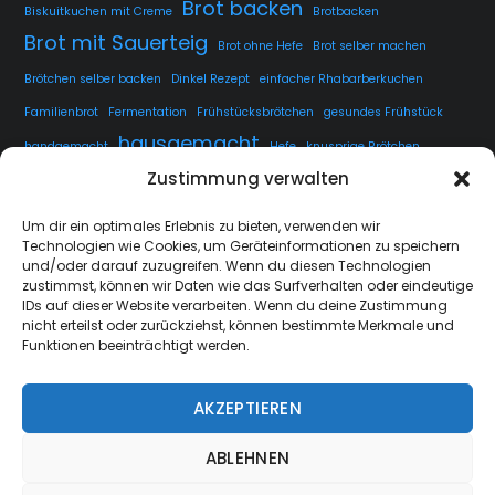
Brot backen
Biskuitkuchen mit Creme
Brotbacken
Brot mit Sauerteig
Brot ohne Hefe
Brot selber machen
Brötchen selber backen
Dinkel Rezept
einfacher Rhabarberkuchen
Familienbrot
Fermentation
Frühstücksbrötchen
gesundes Frühstück
hausgemacht
handgemacht
Hefe
knusprige Brötchen
Zustimmung verwalten
knusprige Kruste
kuchen
lange Teigführung
Langzeitführung
Sauerteig
rustikales Brot
luftige Krume
Rezept
Um dir ein optimales Erlebnis zu bieten, verwenden wir
Technologien wie Cookies, um Geräteinformationen zu speichern
Sauerteig fermentieren
Sauerteig Rezept
selbstgemacht
Sesam
und/oder darauf zuzugreifen. Wenn du diesen Technologien
Weissbrot
Übernachtgare
zustimmst, können wir Daten wie das Surfverhalten oder eindeutige
IDs auf dieser Website verarbeiten. Wenn du deine Zustimmung
nicht erteilst oder zurückziehst, können bestimmte Merkmale und
Funktionen beeinträchtigt werden.
AKZEPTIEREN
strate.nrw
Back
ABLEHNEN
To