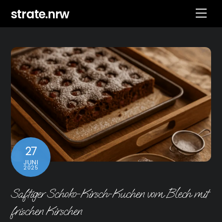
Skip
strate.nrw
Men
to
content
27
JUNI
2025
Saftiger Schoko-Kirsch-Kuchen vom Blech mit
frischen Kirschen