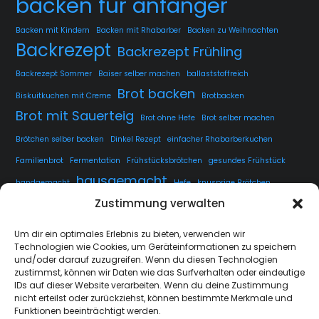
backen für anfänger
Backen mit Kindern
Backen mit Rhabarber
Backen zu Weihnachten
Backrezept
Backrezept Frühling
Backrezept Sommer
Baiser selber machen
ballaststoffreich
Brot backen
Biskuitkuchen mit Creme
Brotbacken
Brot mit Sauerteig
Brot ohne Hefe
Brot selber machen
Brötchen selber backen
Dinkel Rezept
einfacher Rhabarberkuchen
Familienbrot
Fermentation
Frühstücksbrötchen
gesundes Frühstück
hausgemacht
handgemacht
Hefe
knusprige Brötchen
Zustimmung verwalten
knusprige Kruste
kuchen
lange Teigführung
Langzeitführung
Sauerteig
rustikales Brot
luftige Krume
Rezept
Um dir ein optimales Erlebnis zu bieten, verwenden wir
Technologien wie Cookies, um Geräteinformationen zu speichern
Sauerteig fermentieren
Sauerteig Rezept
selbstgemacht
Sesam
und/oder darauf zuzugreifen. Wenn du diesen Technologien
Weissbrot
Übernachtgare
zustimmst, können wir Daten wie das Surfverhalten oder eindeutige
IDs auf dieser Website verarbeiten. Wenn du deine Zustimmung
nicht erteilst oder zurückziehst, können bestimmte Merkmale und
Funktionen beeinträchtigt werden.