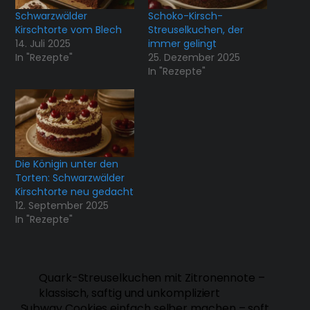
Schwarzwälder
Schoko-Kirsch-
Kirschtorte vom Blech
Streuselkuchen, der
14. Juli 2025
immer gelingt
In "Rezepte"
25. Dezember 2025
In "Rezepte"
Die Königin unter den
Torten: Schwarzwälder
Kirschtorte neu gedacht
12. September 2025
In "Rezepte"
Quark-Streuselkuchen mit Zitronennote –
klassisch, saftig und unkompliziert
Subway Cookies einfach selber machen – soft,