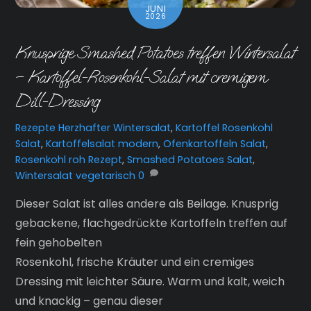
JUNI
2026
Knusprige Smashed Potatoes treffen Wintersalat
– Kartoffel-Rosenkohl-Salat mit cremigem
Dill-Dressing
Rezepte
Herzhafter Wintersalat
,
Kartoffel Rosenkohl
Salat
,
Kartoffelsalat modern
,
Ofenkartoffeln Salat
,
Rosenkohl roh Rezept
,
Smashed Potatoes Salat
,
Wintersalat vegetarisch
0
Dieser Salat ist alles andere als Beilage. Knusprig
gebackene, flachgedrückte Kartoffeln treffen auf
fein gehobelten
Rosenkohl, frische Kräuter und ein cremiges
Dressing mit leichter Säure. Warm und kalt, weich
und knackig – genau dieser