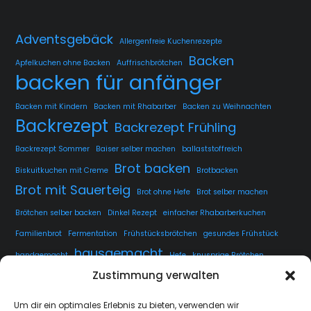
Adventsgebäck
Allergenfreie Kuchenrezepte
Backen
Apfelkuchen ohne Backen
Auffrischbrötchen
backen für anfänger
Backen mit Kindern
Backen mit Rhabarber
Backen zu Weihnachten
Backrezept
Backrezept Frühling
Backrezept Sommer
Baiser selber machen
ballaststoffreich
Brot backen
Biskuitkuchen mit Creme
Brotbacken
Brot mit Sauerteig
Brot ohne Hefe
Brot selber machen
Brötchen selber backen
Dinkel Rezept
einfacher Rhabarberkuchen
Familienbrot
Fermentation
Frühstücksbrötchen
gesundes Frühstück
hausgemacht
handgemacht
Hefe
knusprige Brötchen
Zustimmung verwalten
knusprige Kruste
kuchen
lange Teigführung
Langzeitführung
Sauerteig
rustikales Brot
luftige Krume
Rezept
Um dir ein optimales Erlebnis zu bieten, verwenden wir