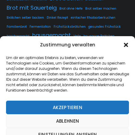
Brot mit Sauerteig
Brot ohne Hefe
Brot selber machen
Brötchen selber backen
Dinkel Rezept
einfacher Rhabarberkuchen
Familienbrot
Fermentation
Frühstücksbrötchen
gesundes Frühstück
hausgemacht
handgemacht
Hefe
knusprige Brötchen
Zustimmung verwalten
knusprige Kruste
kuchen
lange Teigführung
Langzeitführung
Sauerteig
rustikales Brot
luftige Krume
Rezept
Um dir ein optimales Erlebnis zu bieten, verwenden wir
Technologien wie Cookies, um Geräteinformationen zu speichern
Sauerteig fermentieren
Sauerteig Rezept
selbstgemacht
Sesam
und/oder darauf zuzugreifen. Wenn du diesen Technologien
Weissbrot
Übernachtgare
zustimmst, können wir Daten wie das Surfverhalten oder eindeutige
IDs auf dieser Website verarbeiten. Wenn du deine Zustimmung
nicht erteilst oder zurückziehst, können bestimmte Merkmale und
Funktionen beeinträchtigt werden.
AKZEPTIEREN
strate.nrw
Back
ABLEHNEN
To
Top
EINSTELLUNGEN ANSEHEN