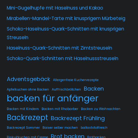
Mini-Gugelhupfe mit Haselnuss und Kakao
Mirabellen-Mandel-Tarte mit knusprigem Mürbeteig
Schoko-Haselnuss-Quark-Schnitten mit knusprigen
Streuseln
Haselnuss-Quark-Schnitten mit Zimtstreuseln
Schoko-Quark-Schnitten mit Haselnussstreuseln
Adventsgebäck
Allergenfreie Kuchenrezepte
Backen
Apfelkuchen ohne Backen
Auffrischbrötchen
backen für anfänger
Backen mit Kindern
Backen mit Rhabarber
Backen zu Weihnachten
Backrezept
Backrezept Frühling
Backrezept Sommer
Baiser selber machen
ballaststoffreich
Brot backen
Biskuitkuchen mit Creme
Brotbacken