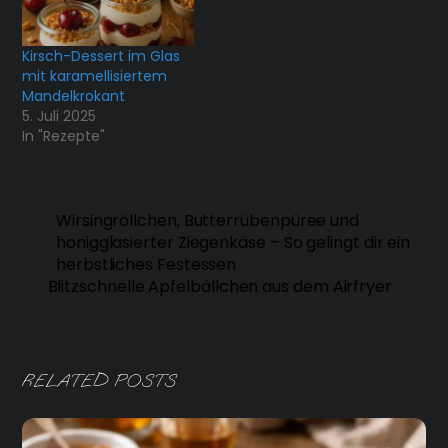
Kirsch-Dessert im Glas
mit karamellisiertem
Mandelkrokant
5. Juli 2025
In "Rezepte"
Wirsingröllchen, Butterrübenpüree und
honigglasierter Ziegenkäse – So gelingt dir ein
herbstliches Festessen
Blitzschnelle Apfelbällchen aus dem Airfryer
RELATED POSTS