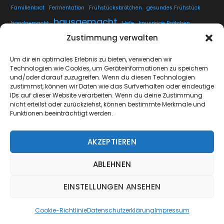
Familienbrot
Fermentation
Frühstücksbrötchen
gesundes Frühstück
hausgemacht
handgemacht
Hefe
knusprige Brötchen
Zustimmung verwalten
knusprige Kruste
kuchen
lange Teigführung
Langzeitführung
Sauerteig
rustikales Brot
luftige Krume
Rezept
Um dir ein optimales Erlebnis zu bieten, verwenden wir
Technologien wie Cookies, um Geräteinformationen zu speichern
Sauerteig fermentieren
Sauerteig Rezept
selbstgemacht
Sesam
und/oder darauf zuzugreifen. Wenn du diesen Technologien
Weissbrot
Übernachtgare
zustimmst, können wir Daten wie das Surfverhalten oder eindeutige
IDs auf dieser Website verarbeiten. Wenn du deine Zustimmung
nicht erteilst oder zurückziehst, können bestimmte Merkmale und
Funktionen beeinträchtigt werden.
AKZEPTIEREN
strate.nrw
Back
ABLEHNEN
To
Top
EINSTELLUNGEN ANSEHEN
Cookie-Richtlinie
Datenschutzerklärung
Impressum