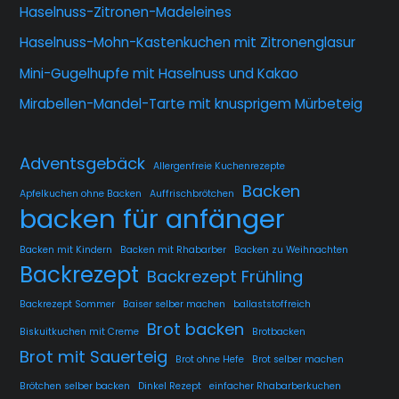
Haselnuss-Zitronen-Madeleines
Haselnuss-Mohn-Kastenkuchen mit Zitronenglasur
Mini-Gugelhupfe mit Haselnuss und Kakao
Mirabellen-Mandel-Tarte mit knusprigem Mürbeteig
Adventsgebäck
Allergenfreie Kuchenrezepte
Backen
Apfelkuchen ohne Backen
Auffrischbrötchen
backen für anfänger
Backen mit Kindern
Backen mit Rhabarber
Backen zu Weihnachten
Backrezept
Backrezept Frühling
Backrezept Sommer
Baiser selber machen
ballaststoffreich
Brot backen
Biskuitkuchen mit Creme
Brotbacken
Brot mit Sauerteig
Brot ohne Hefe
Brot selber machen
Brötchen selber backen
Dinkel Rezept
einfacher Rhabarberkuchen