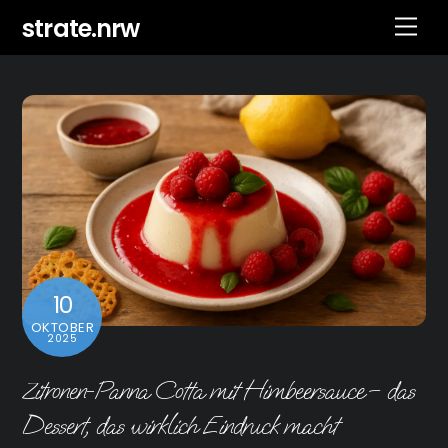
Skip
strate.nrw
Men
to
content
10
OKTOBER
2025
Zitronen-Panna Cotta mit Himbeersauce – das
Dessert, das wirklich Eindruck macht