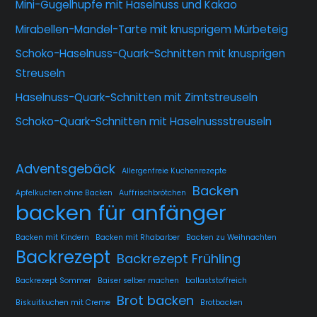
Mini-Gugelhupfe mit Haselnuss und Kakao
Mirabellen-Mandel-Tarte mit knusprigem Mürbeteig
Schoko-Haselnuss-Quark-Schnitten mit knusprigen
Streuseln
Haselnuss-Quark-Schnitten mit Zimtstreuseln
Schoko-Quark-Schnitten mit Haselnussstreuseln
Adventsgebäck
Allergenfreie Kuchenrezepte
Backen
Apfelkuchen ohne Backen
Auffrischbrötchen
backen für anfänger
Backen mit Kindern
Backen mit Rhabarber
Backen zu Weihnachten
Backrezept
Backrezept Frühling
Backrezept Sommer
Baiser selber machen
ballaststoffreich
Brot backen
Biskuitkuchen mit Creme
Brotbacken