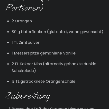
Portionen)
2 Orangen
80 g Haferflocken (glutenfrei, wenn gewünscht)
1 TL Zimtpulver
1 Messerspitze gemahlene Vanille
2 EL Kakao-Nibs (alternativ gehackte dunkle
Schokolade)
½ TL getrocknete Orangenschale
Zubereitung
Presse den Saft der Orangen frisch aus und