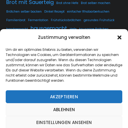
Brot mit Sauerteig
Brot ohne Hefe
Brot selber machen
Brötchen selber backen
Dinkel Rezept
einfacher Rhabarberkuchen
Familienbrot
Fermentation
Frühstücksbrötchen
gesundes Frühstück
hausgemacht
handgemacht
Hefe
knusprige Brötchen
Zustimmung verwalten
knusprige Kruste
kuchen
lange Teigführung
Langzeitführung
Sauerteig
rustikales Brot
luftige Krume
Rezept
Um dir ein optimales Erlebnis zu bieten, verwenden wir
Technologien wie Cookies, um Geräteinformationen zu speichern
Sauerteig fermentieren
Sauerteig Rezept
selbstgemacht
Sesam
und/oder darauf zuzugreifen. Wenn du diesen Technologien
Weissbrot
Übernachtgare
zustimmst, können wir Daten wie das Surfverhalten oder eindeutige
IDs auf dieser Website verarbeiten. Wenn du deine Zustimmung
nicht erteilst oder zurückziehst, können bestimmte Merkmale und
Funktionen beeinträchtigt werden.
AKZEPTIEREN
strate.nrw
Back
ABLEHNEN
To
Top
EINSTELLUNGEN ANSEHEN