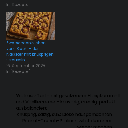
In "Rezepte"
Zwetschgenkuchen
vom Blech – der
Klassiker mit knusprigen
Streuseln
16. September 2025
In "Rezepte"
Walnuss-Tarte mit gesalzenem Honigkaramell
und Vanillecreme – knusprig, cremig, perfekt
ausbalanciert
Knusprig, salzig, süß: Diese hausgemachten
Peanut-Crunch-Pralinen willst du immer
wieder machen