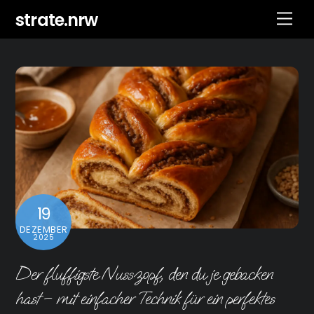
Skip
strate.nrw
Men
to
content
19
DEZEMBER
2025
Der fluffigste Nusszopf, den du je gebacken
hast – mit einfacher Technik für ein perfektes