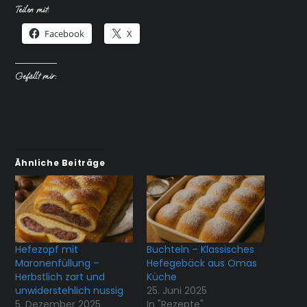
Teilen mit:
Facebook
X
Gefällt mir:
Ähnliche Beiträge
Hefezopf mit
Buchteln – Klassisches
Maronenfüllung –
Hefegebäck aus Omas
Herbstlich zart und
Küche
unwiderstehlich nussig
25. Juni 2025
5. Dezember 2025
In "Rezepte"