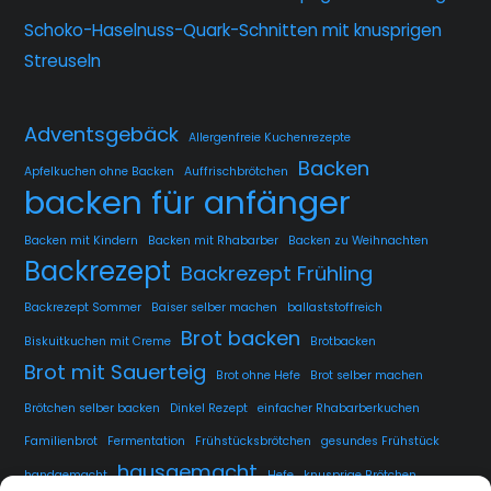
Schoko-Haselnuss-Quark-Schnitten mit knusprigen
Streuseln
Adventsgebäck
Allergenfreie Kuchenrezepte
Backen
Apfelkuchen ohne Backen
Auffrischbrötchen
backen für anfänger
Backen mit Kindern
Backen mit Rhabarber
Backen zu Weihnachten
Backrezept
Backrezept Frühling
Backrezept Sommer
Baiser selber machen
ballaststoffreich
Brot backen
Biskuitkuchen mit Creme
Brotbacken
Brot mit Sauerteig
Brot ohne Hefe
Brot selber machen
Brötchen selber backen
Dinkel Rezept
einfacher Rhabarberkuchen
Familienbrot
Fermentation
Frühstücksbrötchen
gesundes Frühstück
hausgemacht
handgemacht
Hefe
knusprige Brötchen