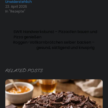
Unwiderstehlich
23. April 2026
In "Rezepte"
SWR Handwerkskunst – Pizzaofen bauen und
Pizza genießen
Roggen-Vollkornbrötchen selber backen –
gesund, sättigend und knusprig
RELATED POSTS