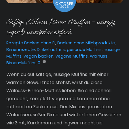
OKTOBER
2025
Saftige Walnuss-Birnen-Muffins – würzig,
vegan & wunderbar einfach
Rezepte
Backen ohne Ei
,
Backen ohne Milchprodukte
,
Birnenrezepte
,
Dinkelmuffins
,
gesunde Muffins
,
nussige
Muffins
,
vegan backen
,
vegane Muffins
,
Walnuss-
Birnen-Muffins
0
Wenn du auf saftige, nussige Muffins mit einer
warmen Gewürznote stehst, wirst du diese
Walnuss-Birnen-Muffins lieben. Sie sind schnell
gemacht, komplett vegan und kommen ohne
raffinierten Zucker aus. Der Mix aus gerösteten
Walnüssen, süßer Birne und winterlichen Gewürzen
wie Zimt, Kardamom und Ingwer macht sie