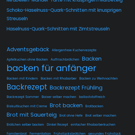
Schoko-Haselnuss-Quark-Schnitten mit knusprigen
Streuseln
Haselnuss-Quark-Schnitten mit Zimtstreuseln
Adventsgebäck
Allergenfreie Kuchenrezepte
Backen
Apfelkuchen ohne Backen
Auffrischbrötchen
backen für anfänger
Backen mit Kindern
Backen mit Rhabarber
Backen zu Weihnachten
Backrezept
Backrezept Frühling
Backrezept Sommer
Baiser selber machen
ballaststoffreich
Brot backen
Biskuitkuchen mit Creme
Brotbacken
Brot mit Sauerteig
Brot ohne Hefe
Brot selber machen
Brötchen selber backen
Dinkel Rezept
einfacher Rhabarberkuchen
Familienbrot
Fermentation
Frühstücksbrötchen
gesundes Frühstück